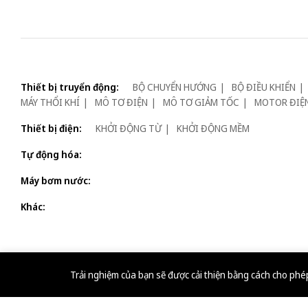
Thiết bị truyển động:
BỘ CHUYỂN HƯỚNG
BỘ ĐIỀU KHIỂN
MÁY THỔI KHÍ
MÔ TƠ ĐIỆN
MÔ TƠ GIẢM TỐC
MOTOR ĐIỆ
Thiết bị điện:
KHỞI ĐỘNG TỪ
KHỞI ĐỘNG MỀM
Tự động hóa:
Máy bơm nước:
Khác:
Trải nghiệm của bạn sẽ được cải thiện bằng cách cho ph
©2007-2026. Công ty TNHH Thế Giới Động Cơ. GPĐKKD: 0315813305 