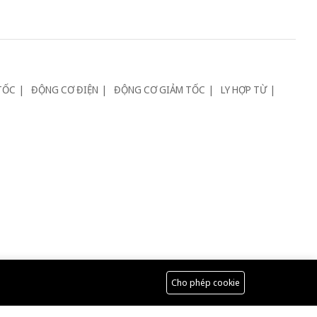
TỐC
ĐỘNG CƠ ĐIỆN
ĐỘNG CƠ GIẢM TỐC
LY HỢP TỪ
Cho phép cookie
 cùng công ty: