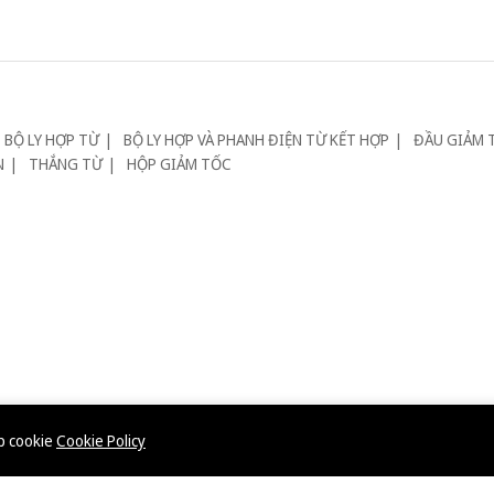
BỘ LY HỢP TỪ
BỘ LY HỢP VÀ PHANH ĐIỆN TỪ KẾT HỢP
ĐẦU GIẢM 
N
THẮNG TỪ
HỘP GIẢM TỐC
ép cookie
Cookie Policy
Chứng nhận & Website
cấp tại Sở KH&ĐT TP.Hồ Chí Minh. Tel: