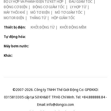
BỘ LY HỢP VÀ PHANH ĐIỆN TỪ KẾT HỢP
ĐẦU GIẢM TỐC
ĐỘNG CƠ ĐIỆN
ĐỘNG CƠ GIẢM TỐC
LY HỢP TỪ
MÁY THỔI KHÍ
MÔ TƠ ĐIỆN
MÔ TƠ GIẢM TỐC
MOTOR ĐIỆN
THẮNG TỪ
HỘP GIẢM TỐC
Thiết bị điện:
KHỞI ĐỘNG TỪ
KHỞI ĐỘNG MỀM
Tự động hóa:
Máy bơm nước:
Khác:
©2007-2026. Công ty TNHH Thế Giới Động Cơ. GPĐKKD:
0315813305 cấp tại Sở KH&ĐT TP.Hồ Chí Minh. Tel: +84.888888.84 -
Email:
info@dongco.com