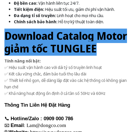
Độ bền cao:
Vận hành liên tục 24/7.
Tiết kiệm điện:
Hiệu suất tối ưu, giảm chi phí vận hành.
Đa dạng tỉ số truyền:
Linh hoạt cho mọi nhu cầu.
Chính sách bảo hành:
Hỗ trợ kỹ thuật toàn diện.
Download Catalog Motor
giảm tốc TUNGLEE
Tính năng nổi bật:
✅ Hiệu suất vận hành cao với dải tỷ số truyền linh hoạt
✅ Kết cấu vững chắc, đảm bảo tuổi thọ lâu dài
✅ Thiết kế nhỏ gọn, dễ dàng lắp đặt vào các hệ thống có không gian
hạn chế
✅ Khả năng hoạt động ổn định ở cả tần số 50Hz và 60Hz
Thông Tin Liên Hệ Đặt Hàng
📞
Hotline/Zalo :
0909 000 786
📧
Email
:
Lam@dongco.com
-