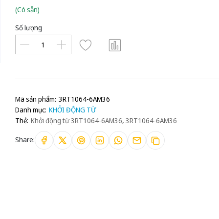
(Có sẵn)
Số lượng
Mã sản phẩm:
3RT1064-6AM36
Danh mục:
KHỞI ĐỘNG TỪ
Thẻ:
Khởi động từ 3RT1064-6AM36
,
3RT1064-6AM36
Share: