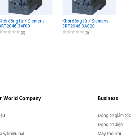
Khởi động từ ⚡️ Siemens
Khởi động từ ⚡️ Siemens
Khởi đ
3RT2046-3AF00
3RT2046-3AC20
3RT20
(0)
(0)
r World Company
Business
iệu
Động cơ giảm tốc
ệ
Động cơ điện
 ý, khiếu nại
Máy thổi khí