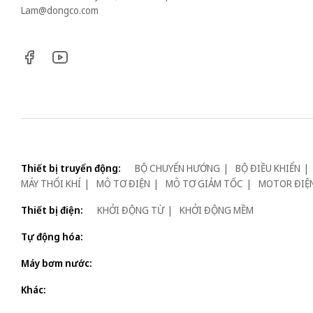
Lam@dongco.com
Thiết bị truyển động:
BỘ CHUYỂN HƯỚNG
BỘ ĐIỀU KHIỂN
MÁY THỔI KHÍ
MÔ TƠ ĐIỆN
MÔ TƠ GIẢM TỐC
MOTOR ĐIỆ
Thiết bị điện:
KHỞI ĐỘNG TỪ
KHỞI ĐỘNG MỀM
Tự động hóa:
Máy bơm nước:
Khác: