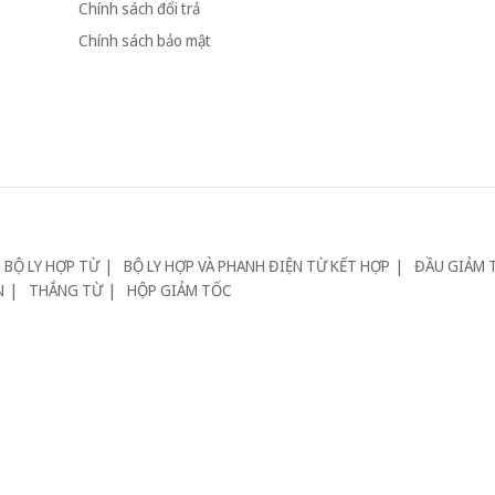
Chính sách đổi trả
Chính sách bảo mật
BỘ LY HỢP TỪ
BỘ LY HỢP VÀ PHANH ĐIỆN TỪ KẾT HỢP
ĐẦU GIẢM 
N
THẮNG TỪ
HỘP GIẢM TỐC