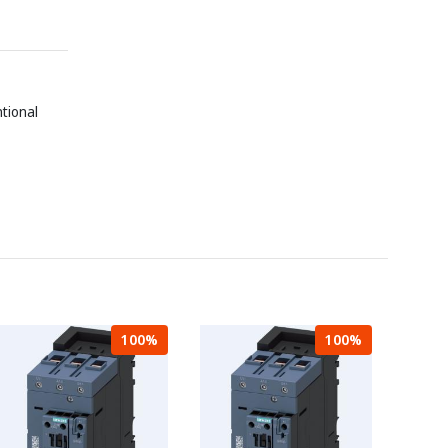
ntional
100%
100%