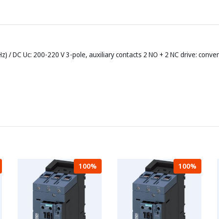
) / DC Uc: 200-220 V 3-pole, auxiliary contacts 2 NO + 2 NC drive: conve
100%
100%