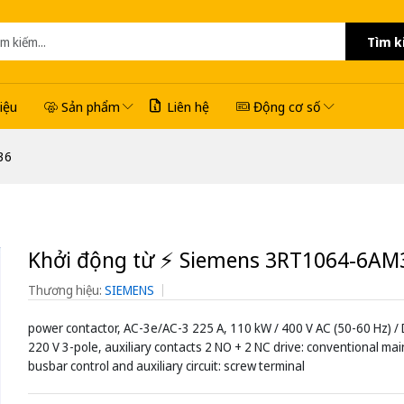
Tìm k
hiệu
Sản phẩm
Liên hệ
Động cơ số
36
Khởi động từ ⚡️ Siemens 3RT1064-6AM
Thương hiệu:
SIEMENS
power contactor, AC-3e/AC-3 225 A, 110 kW / 400 V AC (50-60 Hz) / 
220 V 3-pole, auxiliary contacts 2 NO + 2 NC drive: conventional main 
busbar control and auxiliary circuit: screw terminal