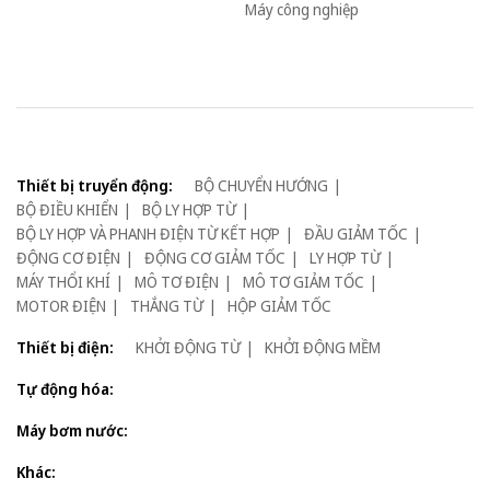
Máy công nghiệp
Thiết bị truyển động:
BỘ CHUYỂN HƯỚNG
BỘ ĐIỀU KHIỂN
BỘ LY HỢP TỪ
BỘ LY HỢP VÀ PHANH ĐIỆN TỪ KẾT HỢP
ĐẦU GIẢM TỐC
ĐỘNG CƠ ĐIỆN
ĐỘNG CƠ GIẢM TỐC
LY HỢP TỪ
MÁY THỔI KHÍ
MÔ TƠ ĐIỆN
MÔ TƠ GIẢM TỐC
MOTOR ĐIỆN
THẮNG TỪ
HỘP GIẢM TỐC
Thiết bị điện:
KHỞI ĐỘNG TỪ
KHỞI ĐỘNG MỀM
Tự động hóa:
Máy bơm nước:
Khác: