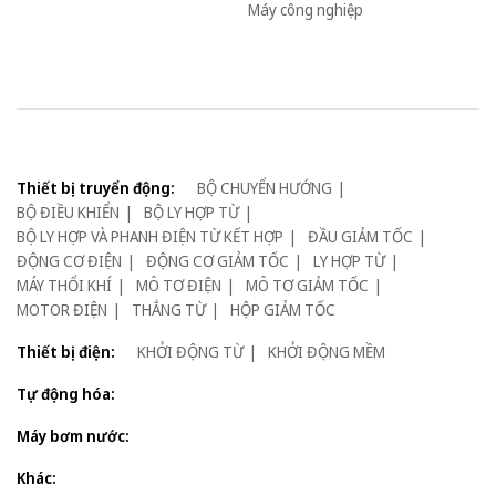
Máy công nghiệp
Thiết bị truyển động:
BỘ CHUYỂN HƯỚNG
BỘ ĐIỀU KHIỂN
BỘ LY HỢP TỪ
BỘ LY HỢP VÀ PHANH ĐIỆN TỪ KẾT HỢP
ĐẦU GIẢM TỐC
ĐỘNG CƠ ĐIỆN
ĐỘNG CƠ GIẢM TỐC
LY HỢP TỪ
MÁY THỔI KHÍ
MÔ TƠ ĐIỆN
MÔ TƠ GIẢM TỐC
MOTOR ĐIỆN
THẮNG TỪ
HỘP GIẢM TỐC
Thiết bị điện:
KHỞI ĐỘNG TỪ
KHỞI ĐỘNG MỀM
Tự động hóa:
Máy bơm nước:
Khác: