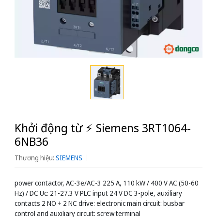
Khởi động từ ⚡️ Siemens 3RT1064-
6NB36
Thương hiệu:
SIEMENS
power contactor, AC-3e/AC-3 225 A, 110 kW / 400 V AC (50-60
Hz) / DC Uc: 21-27.3 V PLC input 24 V DC 3-pole, auxiliary
contacts 2 NO + 2 NC drive: electronic main circuit: busbar
control and auxiliary circuit: screw terminal