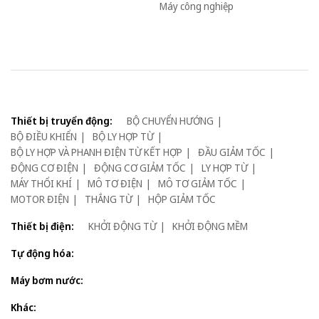
Máy công nghiệp
Thiết bị truyển động:
BỘ CHUYỂN HƯỚNG
BỘ ĐIỀU KHIỂN
BỘ LY HỢP TỪ
BỘ LY HỢP VÀ PHANH ĐIỆN TỪ KẾT HỢP
ĐẦU GIẢM TỐC
ĐỘNG CƠ ĐIỆN
ĐỘNG CƠ GIẢM TỐC
LY HỢP TỪ
MÁY THỔI KHÍ
MÔ TƠ ĐIỆN
MÔ TƠ GIẢM TỐC
MOTOR ĐIỆN
THẮNG TỪ
HỘP GIẢM TỐC
Thiết bị điện:
KHỞI ĐỘNG TỪ
KHỞI ĐỘNG MỀM
Tự động hóa:
Máy bơm nước:
Khác: