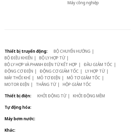
Máy công nghiệp
Thiết bị truyển động:
BỘ CHUYỂN HƯỚNG
BỘ ĐIỀU KHIỂN
BỘ LY HỢP TỪ
BỘ LY HỢP VÀ PHANH ĐIỆN TỪ KẾT HỢP
ĐẦU GIẢM TỐC
ĐỘNG CƠ ĐIỆN
ĐỘNG CƠ GIẢM TỐC
LY HỢP TỪ
MÁY THỔI KHÍ
MÔ TƠ ĐIỆN
MÔ TƠ GIẢM TỐC
MOTOR ĐIỆN
THẮNG TỪ
HỘP GIẢM TỐC
Thiết bị điện:
KHỞI ĐỘNG TỪ
KHỞI ĐỘNG MỀM
Tự động hóa:
Máy bơm nước:
Khác: