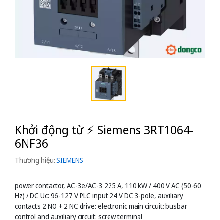
Khởi động từ ⚡️ Siemens 3RT1064-
6NF36
Thương hiệu:
SIEMENS
power contactor, AC-3e/AC-3 225 A, 110 kW / 400 V AC (50-60
Hz) / DC Uc: 96-127 V PLC input 24 V DC 3-pole, auxiliary
contacts 2 NO + 2 NC drive: electronic main circuit: busbar
control and auxiliary circuit: screw terminal