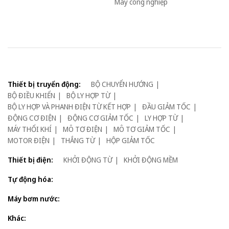
Máy công nghiệp
Thiết bị truyển động:
BỘ CHUYỂN HƯỚNG
BỘ ĐIỀU KHIỂN
BỘ LY HỢP TỪ
BỘ LY HỢP VÀ PHANH ĐIỆN TỪ KẾT HỢP
ĐẦU GIẢM TỐC
ĐỘNG CƠ ĐIỆN
ĐỘNG CƠ GIẢM TỐC
LY HỢP TỪ
MÁY THỔI KHÍ
MÔ TƠ ĐIỆN
MÔ TƠ GIẢM TỐC
MOTOR ĐIỆN
THẮNG TỪ
HỘP GIẢM TỐC
Thiết bị điện:
KHỞI ĐỘNG TỪ
KHỞI ĐỘNG MỀM
Tự động hóa:
Máy bơm nước:
Khác: