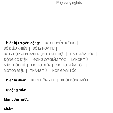
Máy công nghiệp
Thiết bị truyển động:
BỘ CHUYỂN HƯỚNG
BỘ ĐIỀU KHIỂN
BỘ LY HỢP TỪ
BỘ LY HỢP VÀ PHANH ĐIỆN TỪ KẾT HỢP
ĐẦU GIẢM TỐC
ĐỘNG CƠ ĐIỆN
ĐỘNG CƠ GIẢM TỐC
LY HỢP TỪ
MÁY THỔI KHÍ
MÔ TƠ ĐIỆN
MÔ TƠ GIẢM TỐC
MOTOR ĐIỆN
THẮNG TỪ
HỘP GIẢM TỐC
Thiết bị điện:
KHỞI ĐỘNG TỪ
KHỞI ĐỘNG MỀM
Tự động hóa:
Máy bơm nước:
Khác: