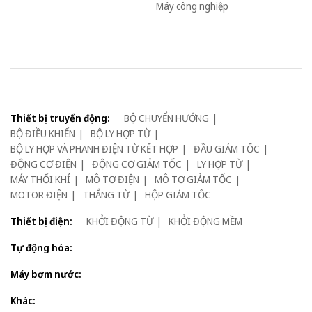
Máy công nghiệp
Thiết bị truyển động:
BỘ CHUYỂN HƯỚNG
BỘ ĐIỀU KHIỂN
BỘ LY HỢP TỪ
BỘ LY HỢP VÀ PHANH ĐIỆN TỪ KẾT HỢP
ĐẦU GIẢM TỐC
ĐỘNG CƠ ĐIỆN
ĐỘNG CƠ GIẢM TỐC
LY HỢP TỪ
MÁY THỔI KHÍ
MÔ TƠ ĐIỆN
MÔ TƠ GIẢM TỐC
MOTOR ĐIỆN
THẮNG TỪ
HỘP GIẢM TỐC
Thiết bị điện:
KHỞI ĐỘNG TỪ
KHỞI ĐỘNG MỀM
Tự động hóa:
Máy bơm nước:
Khác: