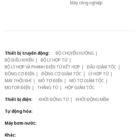
Máy công nghiệp
Thiết bị truyển động:
BỘ CHUYỂN HƯỚNG
BỘ ĐIỀU KHIỂN
BỘ LY HỢP TỪ
BỘ LY HỢP VÀ PHANH ĐIỆN TỪ KẾT HỢP
ĐẦU GIẢM TỐC
ĐỘNG CƠ ĐIỆN
ĐỘNG CƠ GIẢM TỐC
LY HỢP TỪ
MÁY THỔI KHÍ
MÔ TƠ ĐIỆN
MÔ TƠ GIẢM TỐC
MOTOR ĐIỆN
THẮNG TỪ
HỘP GIẢM TỐC
Thiết bị điện:
KHỞI ĐỘNG TỪ
KHỞI ĐỘNG MỀM
Tự động hóa:
Máy bơm nước:
Khác: