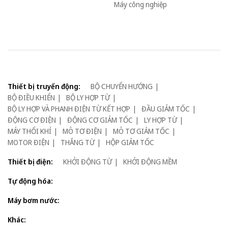
Máy công nghiệp
Thiết bị truyển động:
BỘ CHUYỂN HƯỚNG
BỘ ĐIỀU KHIỂN
BỘ LY HỢP TỪ
BỘ LY HỢP VÀ PHANH ĐIỆN TỪ KẾT HỢP
ĐẦU GIẢM TỐC
ĐỘNG CƠ ĐIỆN
ĐỘNG CƠ GIẢM TỐC
LY HỢP TỪ
MÁY THỔI KHÍ
MÔ TƠ ĐIỆN
MÔ TƠ GIẢM TỐC
MOTOR ĐIỆN
THẮNG TỪ
HỘP GIẢM TỐC
Thiết bị điện:
KHỞI ĐỘNG TỪ
KHỞI ĐỘNG MỀM
Tự động hóa:
Máy bơm nước:
Khác: