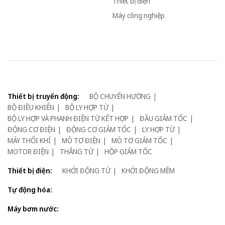
Thiết bị điện
Máy công nghiệp
Thiết bị truyển động:
BỘ CHUYỂN HƯỚNG
BỘ ĐIỀU KHIỂN
BỘ LY HỢP TỪ
BỘ LY HỢP VÀ PHANH ĐIỆN TỪ KẾT HỢP
ĐẦU GIẢM TỐC
ĐỘNG CƠ ĐIỆN
ĐỘNG CƠ GIẢM TỐC
LY HỢP TỪ
MÁY THỔI KHÍ
MÔ TƠ ĐIỆN
MÔ TƠ GIẢM TỐC
MOTOR ĐIỆN
THẮNG TỪ
HỘP GIẢM TỐC
Thiết bị điện:
KHỞI ĐỘNG TỪ
KHỞI ĐỘNG MỀM
Tự động hóa:
Máy bơm nước: