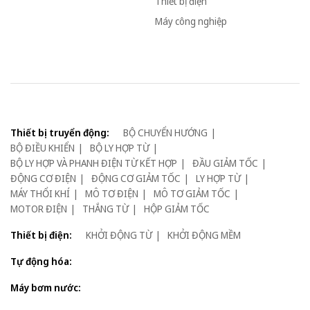
Thiết bị điện
Máy công nghiệp
Thiết bị truyển động:
BỘ CHUYỂN HƯỚNG
BỘ ĐIỀU KHIỂN
BỘ LY HỢP TỪ
BỘ LY HỢP VÀ PHANH ĐIỆN TỪ KẾT HỢP
ĐẦU GIẢM TỐC
ĐỘNG CƠ ĐIỆN
ĐỘNG CƠ GIẢM TỐC
LY HỢP TỪ
MÁY THỔI KHÍ
MÔ TƠ ĐIỆN
MÔ TƠ GIẢM TỐC
MOTOR ĐIỆN
THẮNG TỪ
HỘP GIẢM TỐC
Thiết bị điện:
KHỞI ĐỘNG TỪ
KHỞI ĐỘNG MỀM
Tự động hóa:
Máy bơm nước: