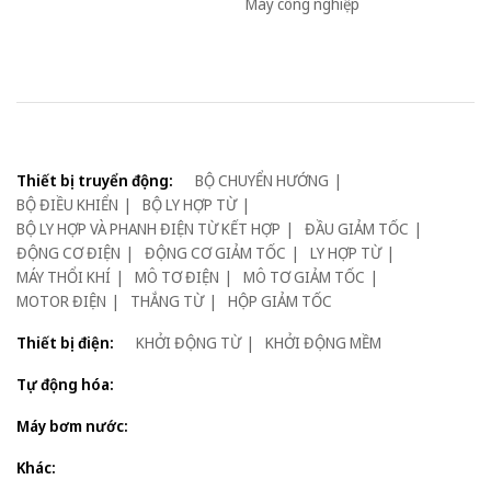
Máy công nghiệp
Thiết bị truyển động:
BỘ CHUYỂN HƯỚNG
BỘ ĐIỀU KHIỂN
BỘ LY HỢP TỪ
BỘ LY HỢP VÀ PHANH ĐIỆN TỪ KẾT HỢP
ĐẦU GIẢM TỐC
ĐỘNG CƠ ĐIỆN
ĐỘNG CƠ GIẢM TỐC
LY HỢP TỪ
MÁY THỔI KHÍ
MÔ TƠ ĐIỆN
MÔ TƠ GIẢM TỐC
MOTOR ĐIỆN
THẮNG TỪ
HỘP GIẢM TỐC
Thiết bị điện:
KHỞI ĐỘNG TỪ
KHỞI ĐỘNG MỀM
Tự động hóa:
Máy bơm nước:
Khác: