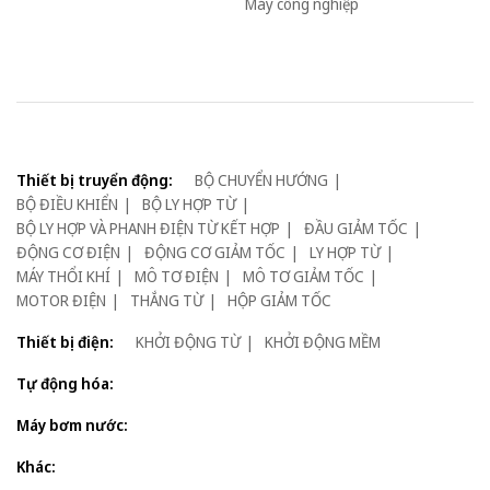
Máy công nghiệp
Thiết bị truyển động:
BỘ CHUYỂN HƯỚNG
BỘ ĐIỀU KHIỂN
BỘ LY HỢP TỪ
BỘ LY HỢP VÀ PHANH ĐIỆN TỪ KẾT HỢP
ĐẦU GIẢM TỐC
ĐỘNG CƠ ĐIỆN
ĐỘNG CƠ GIẢM TỐC
LY HỢP TỪ
MÁY THỔI KHÍ
MÔ TƠ ĐIỆN
MÔ TƠ GIẢM TỐC
MOTOR ĐIỆN
THẮNG TỪ
HỘP GIẢM TỐC
Thiết bị điện:
KHỞI ĐỘNG TỪ
KHỞI ĐỘNG MỀM
Tự động hóa:
Máy bơm nước:
Khác: