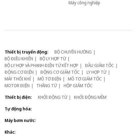
Máy công nghiệp
Thiết bị truyển động:
BỘ CHUYỂN HƯỚNG
BỘ ĐIỀU KHIỂN
BỘ LY HỢP TỪ
BỘ LY HỢP VÀ PHANH ĐIỆN TỪ KẾT HỢP
ĐẦU GIẢM TỐC
ĐỘNG CƠ ĐIỆN
ĐỘNG CƠ GIẢM TỐC
LY HỢP TỪ
MÁY THỔI KHÍ
MÔ TƠ ĐIỆN
MÔ TƠ GIẢM TỐC
MOTOR ĐIỆN
THẮNG TỪ
HỘP GIẢM TỐC
Thiết bị điện:
KHỞI ĐỘNG TỪ
KHỞI ĐỘNG MỀM
Tự động hóa:
Máy bơm nước:
Khác: