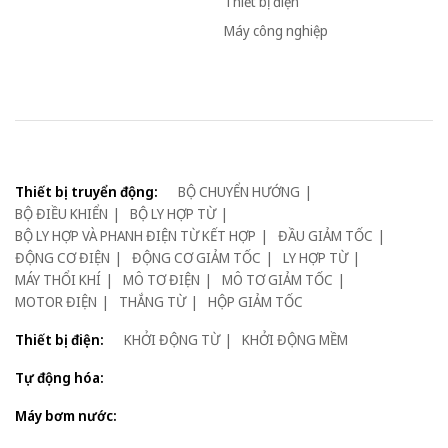
Thiết bị điện
Máy công nghiệp
Thiết bị truyển động:
BỘ CHUYỂN HƯỚNG
BỘ ĐIỀU KHIỂN
BỘ LY HỢP TỪ
BỘ LY HỢP VÀ PHANH ĐIỆN TỪ KẾT HỢP
ĐẦU GIẢM TỐC
ĐỘNG CƠ ĐIỆN
ĐỘNG CƠ GIẢM TỐC
LY HỢP TỪ
MÁY THỔI KHÍ
MÔ TƠ ĐIỆN
MÔ TƠ GIẢM TỐC
MOTOR ĐIỆN
THẮNG TỪ
HỘP GIẢM TỐC
Thiết bị điện:
KHỞI ĐỘNG TỪ
KHỞI ĐỘNG MỀM
Tự động hóa:
Máy bơm nước: