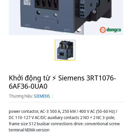
Khởi động từ ⚡️ Siemens 3RT1076-
6AF36-0UA0
Thương hiệu:
SIEMENS
power contactor, AC-3 500 A, 250 kW / 400 V AC (50-60 Hz) /
DC 110-127 V AC/DC auxiliary contacts 2 NO + 2 NC 3-pole,
frame size S12 busbar connections drive: conventional screw
terminal NEMA version