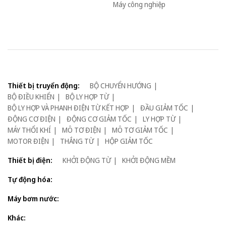
Máy công nghiệp
Thiết bị truyển động:
BỘ CHUYỂN HƯỚNG
BỘ ĐIỀU KHIỂN
BỘ LY HỢP TỪ
BỘ LY HỢP VÀ PHANH ĐIỆN TỪ KẾT HỢP
ĐẦU GIẢM TỐC
ĐỘNG CƠ ĐIỆN
ĐỘNG CƠ GIẢM TỐC
LY HỢP TỪ
MÁY THỔI KHÍ
MÔ TƠ ĐIỆN
MÔ TƠ GIẢM TỐC
MOTOR ĐIỆN
THẮNG TỪ
HỘP GIẢM TỐC
Thiết bị điện:
KHỞI ĐỘNG TỪ
KHỞI ĐỘNG MỀM
Tự động hóa:
Máy bơm nước:
Khác: