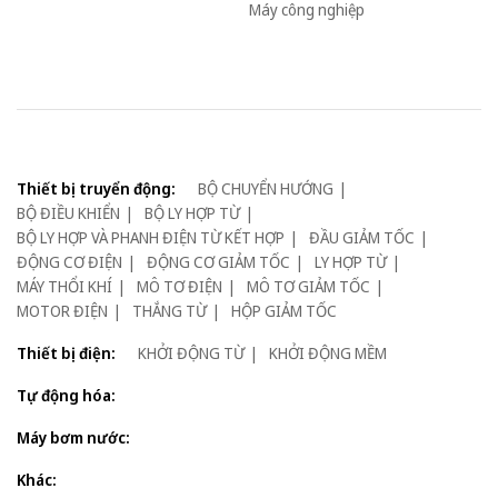
Máy công nghiệp
Thiết bị truyển động:
BỘ CHUYỂN HƯỚNG
BỘ ĐIỀU KHIỂN
BỘ LY HỢP TỪ
BỘ LY HỢP VÀ PHANH ĐIỆN TỪ KẾT HỢP
ĐẦU GIẢM TỐC
ĐỘNG CƠ ĐIỆN
ĐỘNG CƠ GIẢM TỐC
LY HỢP TỪ
MÁY THỔI KHÍ
MÔ TƠ ĐIỆN
MÔ TƠ GIẢM TỐC
MOTOR ĐIỆN
THẮNG TỪ
HỘP GIẢM TỐC
Thiết bị điện:
KHỞI ĐỘNG TỪ
KHỞI ĐỘNG MỀM
Tự động hóa:
Máy bơm nước:
Khác: