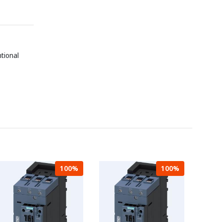
ntional
100%
100%