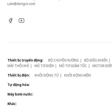
Lam@dongco.com
Thiết bị truyển động:
BỘ CHUYỂN HƯỚNG
BỘ ĐIỀU KHIỂN
MÁY THỔI KHÍ
MÔ TƠ ĐIỆN
MÔ TƠ GIẢM TỐC
MOTOR ĐIỆ
Thiết bị điện:
KHỞI ĐỘNG TỪ
KHỞI ĐỘNG MỀM
Tự động hóa:
Máy bơm nước:
Khác: