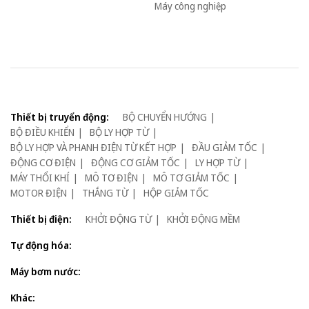
Máy công nghiệp
Thiết bị truyển động:
BỘ CHUYỂN HƯỚNG
BỘ ĐIỀU KHIỂN
BỘ LY HỢP TỪ
BỘ LY HỢP VÀ PHANH ĐIỆN TỪ KẾT HỢP
ĐẦU GIẢM TỐC
ĐỘNG CƠ ĐIỆN
ĐỘNG CƠ GIẢM TỐC
LY HỢP TỪ
MÁY THỔI KHÍ
MÔ TƠ ĐIỆN
MÔ TƠ GIẢM TỐC
MOTOR ĐIỆN
THẮNG TỪ
HỘP GIẢM TỐC
Thiết bị điện:
KHỞI ĐỘNG TỪ
KHỞI ĐỘNG MỀM
Tự động hóa:
Máy bơm nước:
Khác: