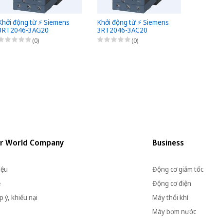
Khởi động từ ⚡️ Siemens
Khởi động từ ⚡️ Siemens
Khởi đ
3RT2046-3AG20
3RT2046-3AC20
3RT20
(0)
(0)
r World Company
Business
iệu
Động cơ giảm tốc
ệ
Động cơ điện
 ý, khiếu nại
Máy thổi khí
Máy bơm nước