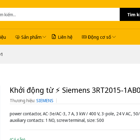
Tìm k
hiệu
Sản phẩm
Liên hệ
Động cơ số
01
Khởi động từ ⚡️ Siemens 3RT2015-1AB
Thương hiệu:
SIEMENS
power contactor, AC-3e/AC-3, 7 A, 3 kW / 400 V, 3-pole, 24 V AC, 50
auxiliary contacts: 1 NO, screw terminal, size: S00
(Có sẵn)