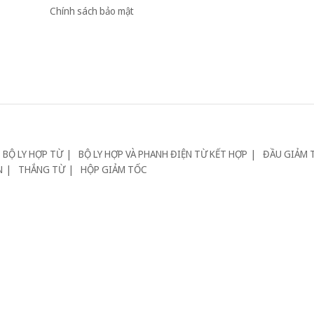
Chính sách bảo mật
BỘ LY HỢP TỪ
BỘ LY HỢP VÀ PHANH ĐIỆN TỪ KẾT HỢP
ĐẦU GIẢM 
N
THẮNG TỪ
HỘP GIẢM TỐC