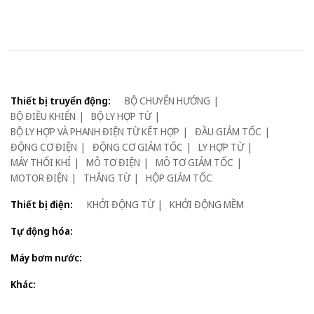
Thiết bị truyển động:
BỘ CHUYỂN HƯỚNG
BỘ ĐIỀU KHIỂN
BỘ LY HỢP TỪ
BỘ LY HỢP VÀ PHANH ĐIỆN TỪ KẾT HỢP
ĐẦU GIẢM TỐC
ĐỘNG CƠ ĐIỆN
ĐỘNG CƠ GIẢM TỐC
LY HỢP TỪ
MÁY THỔI KHÍ
MÔ TƠ ĐIỆN
MÔ TƠ GIẢM TỐC
MOTOR ĐIỆN
THẮNG TỪ
HỘP GIẢM TỐC
Thiết bị điện:
KHỞI ĐỘNG TỪ
KHỞI ĐỘNG MỀM
Tự động hóa:
Máy bơm nước:
Khác: