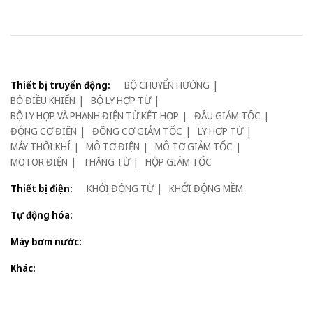
Thiết bị truyển động:
BỘ CHUYỂN HƯỚNG
BỘ ĐIỀU KHIỂN
BỘ LY HỢP TỪ
BỘ LY HỢP VÀ PHANH ĐIỆN TỪ KẾT HỢP
ĐẦU GIẢM TỐC
ĐỘNG CƠ ĐIỆN
ĐỘNG CƠ GIẢM TỐC
LY HỢP TỪ
MÁY THỔI KHÍ
MÔ TƠ ĐIỆN
MÔ TƠ GIẢM TỐC
MOTOR ĐIỆN
THẮNG TỪ
HỘP GIẢM TỐC
Thiết bị điện:
KHỞI ĐỘNG TỪ
KHỞI ĐỘNG MỀM
Tự động hóa:
Máy bơm nước:
Khác: