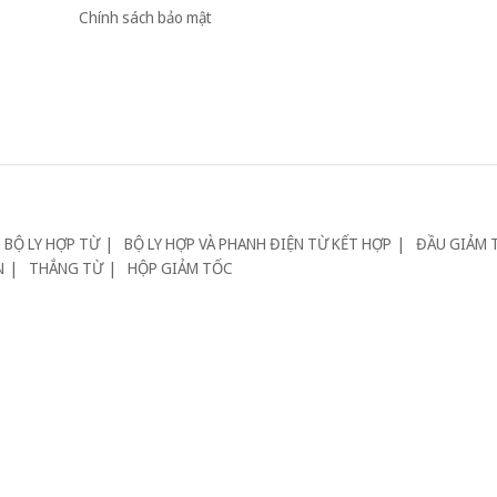
Chính sách bảo mật
BỘ LY HỢP TỪ
BỘ LY HỢP VÀ PHANH ĐIỆN TỪ KẾT HỢP
ĐẦU GIẢM 
N
THẮNG TỪ
HỘP GIẢM TỐC