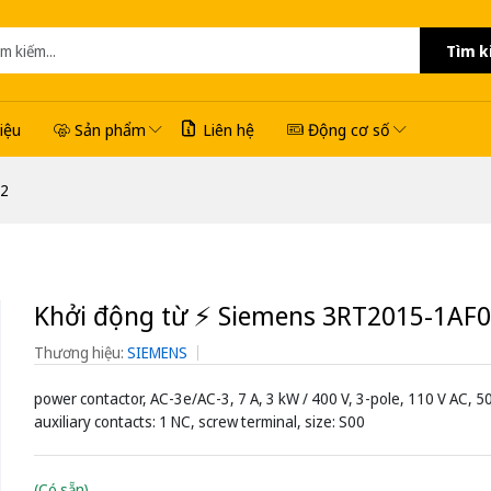
Tìm k
hiệu
Sản phẩm
Liên hệ
Động cơ số
02
Khởi động từ ⚡️ Siemens 3RT2015-1AF
Thương hiệu:
SIEMENS
power contactor, AC-3e/AC-3, 7 A, 3 kW / 400 V, 3-pole, 110 V AC, 5
auxiliary contacts: 1 NC, screw terminal, size: S00
(Có sẵn)