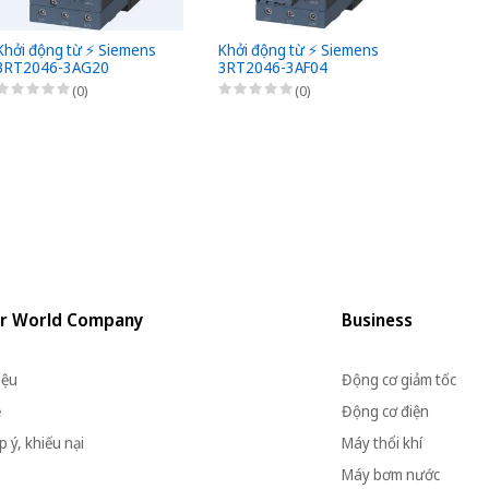
Khởi động từ ⚡️ Siemens
Khởi động từ ⚡️ Siemens
Khởi đ
3RT2046-3AG20
3RT2046-3AF04
3RT20
(0)
(0)
r World Company
Business
iệu
Động cơ giảm tốc
ệ
Động cơ điện
 ý, khiếu nại
Máy thổi khí
Máy bơm nước