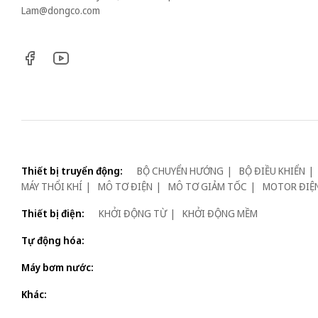
Lam@dongco.com
Thiết bị truyển động:
BỘ CHUYỂN HƯỚNG
BỘ ĐIỀU KHIỂN
MÁY THỔI KHÍ
MÔ TƠ ĐIỆN
MÔ TƠ GIẢM TỐC
MOTOR ĐIỆ
Thiết bị điện:
KHỞI ĐỘNG TỪ
KHỞI ĐỘNG MỀM
Tự động hóa:
Máy bơm nước:
Khác: