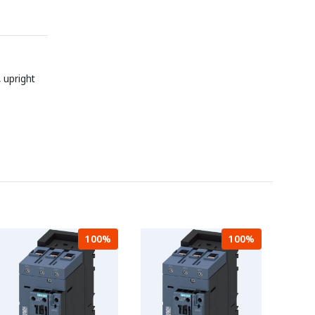
, upright
100%
100%