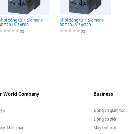
Khởi động từ ⚡️ Siemens
Khởi động từ ⚡️ Siemens
Khởi đ
3RT2046-3AF00
3RT2046-3AG20
3RT20
(0)
(0)
r World Company
Business
iệu
Động cơ giảm tốc
ệ
Động cơ điện
 ý, khiếu nại
Máy thổi khí