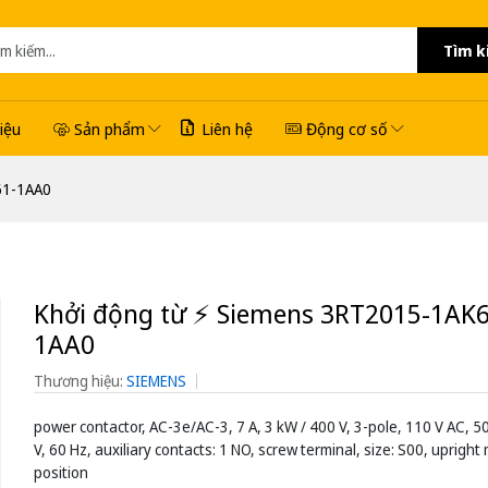
Tìm k
hiệu
Sản phẩm
Liên hệ
Động cơ số
61-1AA0
Khởi động từ ⚡️ Siemens 3RT2015-1AK6
1AA0
Thương hiệu:
SIEMENS
power contactor, AC-3e/AC-3, 7 A, 3 kW / 400 V, 3-pole, 110 V AC, 5
V, 60 Hz, auxiliary contacts: 1 NO, screw terminal, size: S00, uprigh
position