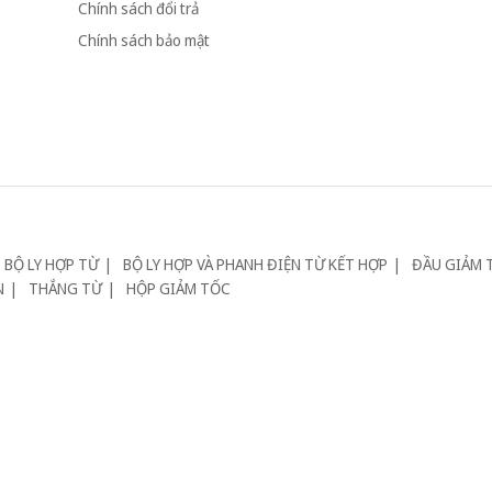
Chính sách đổi trả
Chính sách bảo mật
BỘ LY HỢP TỪ
BỘ LY HỢP VÀ PHANH ĐIỆN TỪ KẾT HỢP
ĐẦU GIẢM 
N
THẮNG TỪ
HỘP GIẢM TỐC