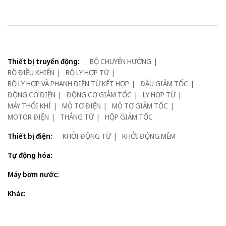
Thiết bị truyển động:
BỘ CHUYỂN HƯỚNG
BỘ ĐIỀU KHIỂN
BỘ LY HỢP TỪ
BỘ LY HỢP VÀ PHANH ĐIỆN TỪ KẾT HỢP
ĐẦU GIẢM TỐC
ĐỘNG CƠ ĐIỆN
ĐỘNG CƠ GIẢM TỐC
LY HỢP TỪ
MÁY THỔI KHÍ
MÔ TƠ ĐIỆN
MÔ TƠ GIẢM TỐC
MOTOR ĐIỆN
THẮNG TỪ
HỘP GIẢM TỐC
Thiết bị điện:
KHỞI ĐỘNG TỪ
KHỞI ĐỘNG MỀM
Tự động hóa:
Máy bơm nước:
Khác: