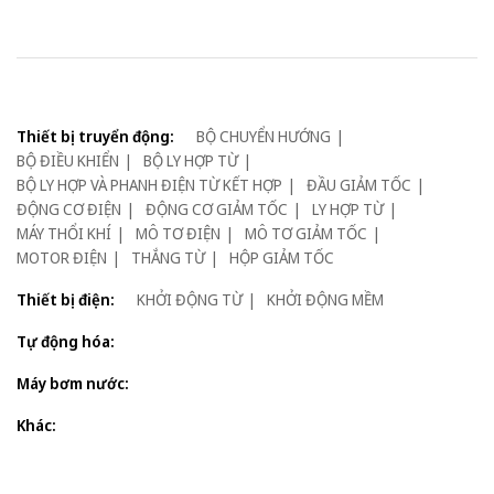
Thiết bị truyển động:
BỘ CHUYỂN HƯỚNG
BỘ ĐIỀU KHIỂN
BỘ LY HỢP TỪ
BỘ LY HỢP VÀ PHANH ĐIỆN TỪ KẾT HỢP
ĐẦU GIẢM TỐC
ĐỘNG CƠ ĐIỆN
ĐỘNG CƠ GIẢM TỐC
LY HỢP TỪ
MÁY THỔI KHÍ
MÔ TƠ ĐIỆN
MÔ TƠ GIẢM TỐC
MOTOR ĐIỆN
THẮNG TỪ
HỘP GIẢM TỐC
Thiết bị điện:
KHỞI ĐỘNG TỪ
KHỞI ĐỘNG MỀM
Tự động hóa:
Máy bơm nước:
Khác: