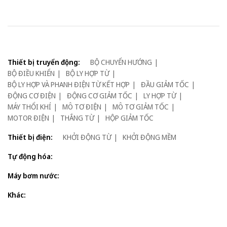
Thiết bị truyển động:
BỘ CHUYỂN HƯỚNG
BỘ ĐIỀU KHIỂN
BỘ LY HỢP TỪ
BỘ LY HỢP VÀ PHANH ĐIỆN TỪ KẾT HỢP
ĐẦU GIẢM TỐC
ĐỘNG CƠ ĐIỆN
ĐỘNG CƠ GIẢM TỐC
LY HỢP TỪ
MÁY THỔI KHÍ
MÔ TƠ ĐIỆN
MÔ TƠ GIẢM TỐC
MOTOR ĐIỆN
THẮNG TỪ
HỘP GIẢM TỐC
Thiết bị điện:
KHỞI ĐỘNG TỪ
KHỞI ĐỘNG MỀM
Tự động hóa:
Máy bơm nước:
Khác: