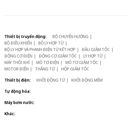
Thiết bị truyển động:
BỘ CHUYỂN HƯỚNG
BỘ ĐIỀU KHIỂN
BỘ LY HỢP TỪ
BỘ LY HỢP VÀ PHANH ĐIỆN TỪ KẾT HỢP
ĐẦU GIẢM TỐC
ĐỘNG CƠ ĐIỆN
ĐỘNG CƠ GIẢM TỐC
LY HỢP TỪ
MÁY THỔI KHÍ
MÔ TƠ ĐIỆN
MÔ TƠ GIẢM TỐC
MOTOR ĐIỆN
THẮNG TỪ
HỘP GIẢM TỐC
Thiết bị điện:
KHỞI ĐỘNG TỪ
KHỞI ĐỘNG MỀM
Tự động hóa:
Máy bơm nước:
Khác: