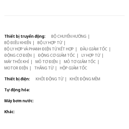
Thiết bị truyển động:
BỘ CHUYỂN HƯỚNG
BỘ ĐIỀU KHIỂN
BỘ LY HỢP TỪ
BỘ LY HỢP VÀ PHANH ĐIỆN TỪ KẾT HỢP
ĐẦU GIẢM TỐC
ĐỘNG CƠ ĐIỆN
ĐỘNG CƠ GIẢM TỐC
LY HỢP TỪ
MÁY THỔI KHÍ
MÔ TƠ ĐIỆN
MÔ TƠ GIẢM TỐC
MOTOR ĐIỆN
THẮNG TỪ
HỘP GIẢM TỐC
Thiết bị điện:
KHỞI ĐỘNG TỪ
KHỞI ĐỘNG MỀM
Tự động hóa:
Máy bơm nước:
Khác: