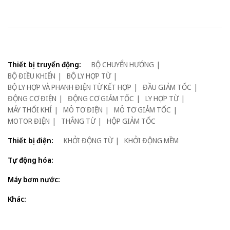
Thiết bị truyển động:
BỘ CHUYỂN HƯỚNG
BỘ ĐIỀU KHIỂN
BỘ LY HỢP TỪ
BỘ LY HỢP VÀ PHANH ĐIỆN TỪ KẾT HỢP
ĐẦU GIẢM TỐC
ĐỘNG CƠ ĐIỆN
ĐỘNG CƠ GIẢM TỐC
LY HỢP TỪ
MÁY THỔI KHÍ
MÔ TƠ ĐIỆN
MÔ TƠ GIẢM TỐC
MOTOR ĐIỆN
THẮNG TỪ
HỘP GIẢM TỐC
Thiết bị điện:
KHỞI ĐỘNG TỪ
KHỞI ĐỘNG MỀM
Tự động hóa:
Máy bơm nước:
Khác: