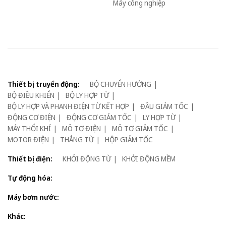
Máy công nghiệp
Thiết bị truyển động:
BỘ CHUYỂN HƯỚNG
BỘ ĐIỀU KHIỂN
BỘ LY HỢP TỪ
BỘ LY HỢP VÀ PHANH ĐIỆN TỪ KẾT HỢP
ĐẦU GIẢM TỐC
ĐỘNG CƠ ĐIỆN
ĐỘNG CƠ GIẢM TỐC
LY HỢP TỪ
MÁY THỔI KHÍ
MÔ TƠ ĐIỆN
MÔ TƠ GIẢM TỐC
MOTOR ĐIỆN
THẮNG TỪ
HỘP GIẢM TỐC
Thiết bị điện:
KHỞI ĐỘNG TỪ
KHỞI ĐỘNG MỀM
Tự động hóa:
Máy bơm nước:
Khác: