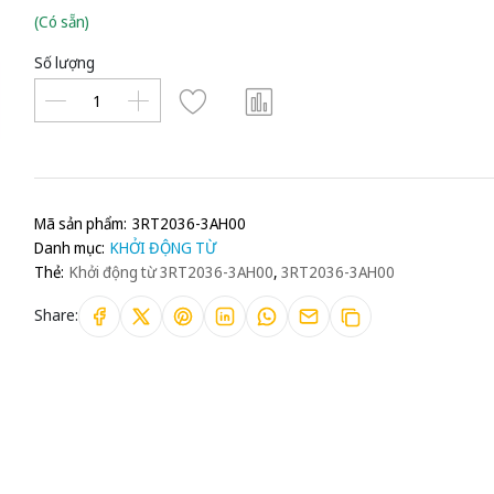
(Có sẵn)
Số lượng
Mã sản phẩm:
3RT2036-3AH00
Danh mục:
KHỞI ĐỘNG TỪ
Thẻ:
Khởi động từ 3RT2036-3AH00
,
3RT2036-3AH00
Share: