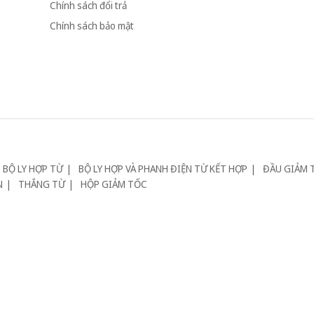
Chính sách đổi trả
Chính sách bảo mật
BỘ LY HỢP TỪ
BỘ LY HỢP VÀ PHANH ĐIỆN TỪ KẾT HỢP
ĐẦU GIẢM 
N
THẮNG TỪ
HỘP GIẢM TỐC