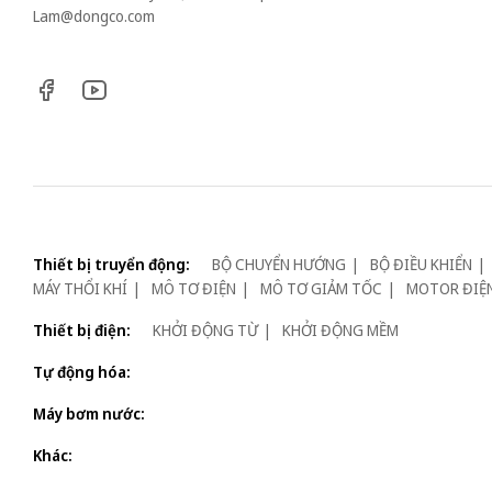
Lam@dongco.com
Thiết bị truyển động:
BỘ CHUYỂN HƯỚNG
BỘ ĐIỀU KHIỂN
MÁY THỔI KHÍ
MÔ TƠ ĐIỆN
MÔ TƠ GIẢM TỐC
MOTOR ĐIỆ
Thiết bị điện:
KHỞI ĐỘNG TỪ
KHỞI ĐỘNG MỀM
Tự động hóa:
Máy bơm nước:
Khác: