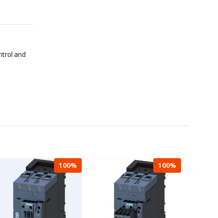
ntrol and
100%
100%