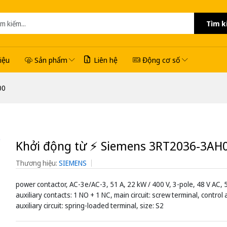
Tìm k
hiệu
Sản phẩm
Liên hệ
Động cơ số
00
Khởi động từ ⚡️ Siemens 3RT2036-3AH
Thương hiệu:
SIEMENS
power contactor, AC-3e/AC-3, 51 A, 22 kW / 400 V, 3-pole, 48 V AC, 
auxiliary contacts: 1 NO + 1 NC, main circuit: screw terminal, control
auxiliary circuit: spring-loaded terminal, size: S2