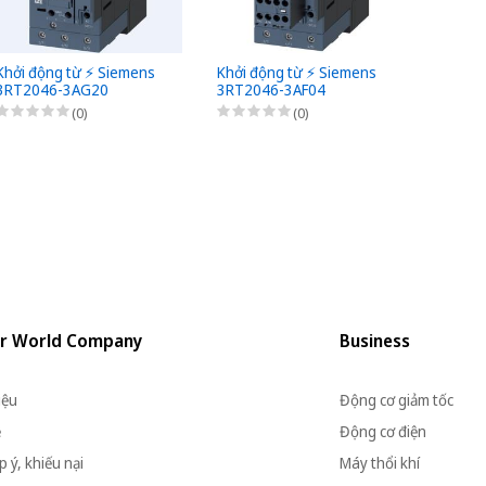
Khởi động từ ⚡️ Siemens
Khởi động từ ⚡️ Siemens
Khởi đ
3RT2046-3AG20
3RT2046-3AF04
3RT20
(0)
(0)
r World Company
Business
iệu
Động cơ giảm tốc
ệ
Động cơ điện
 ý, khiếu nại
Máy thổi khí