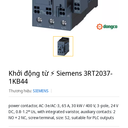
Khởi động từ ⚡️ Siemens 3RT2037-
1KB44
Thương hiệu:
SIEMENS
power contactor, AC-3e/AC-3, 65 A, 30 kW / 400 V, 3-pole, 24 V
DC, 0.8-1.2* Us, with integrated varistor, auxiliary contacts: 2
NO + 2 NC, screw terminal, size: S2, suitable for PLC outputs