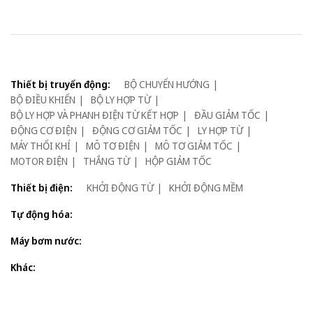
Thiết bị truyển động:
BỘ CHUYỂN HƯỚNG
BỘ ĐIỀU KHIỂN
BỘ LY HỢP TỪ
BỘ LY HỢP VÀ PHANH ĐIỆN TỪ KẾT HỢP
ĐẦU GIẢM TỐC
ĐỘNG CƠ ĐIỆN
ĐỘNG CƠ GIẢM TỐC
LY HỢP TỪ
MÁY THỔI KHÍ
MÔ TƠ ĐIỆN
MÔ TƠ GIẢM TỐC
MOTOR ĐIỆN
THẮNG TỪ
HỘP GIẢM TỐC
Thiết bị điện:
KHỞI ĐỘNG TỪ
KHỞI ĐỘNG MỀM
Tự động hóa:
Máy bơm nước:
Khác: