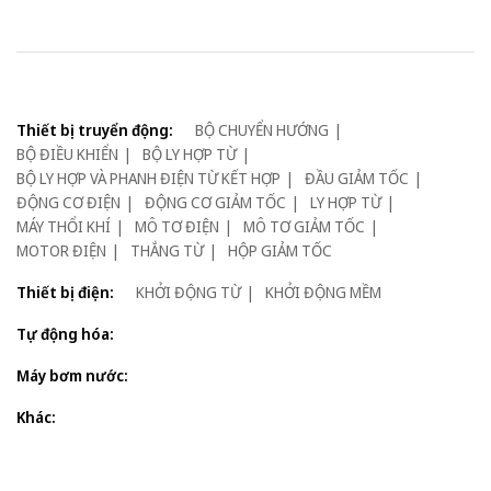
Thiết bị truyển động:
BỘ CHUYỂN HƯỚNG
BỘ ĐIỀU KHIỂN
BỘ LY HỢP TỪ
BỘ LY HỢP VÀ PHANH ĐIỆN TỪ KẾT HỢP
ĐẦU GIẢM TỐC
ĐỘNG CƠ ĐIỆN
ĐỘNG CƠ GIẢM TỐC
LY HỢP TỪ
MÁY THỔI KHÍ
MÔ TƠ ĐIỆN
MÔ TƠ GIẢM TỐC
MOTOR ĐIỆN
THẮNG TỪ
HỘP GIẢM TỐC
Thiết bị điện:
KHỞI ĐỘNG TỪ
KHỞI ĐỘNG MỀM
Tự động hóa:
Máy bơm nước:
Khác: