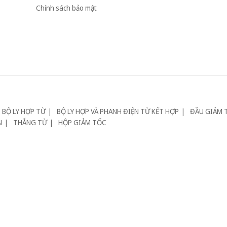
Chính sách bảo mật
BỘ LY HỢP TỪ
BỘ LY HỢP VÀ PHANH ĐIỆN TỪ KẾT HỢP
ĐẦU GIẢM 
N
THẮNG TỪ
HỘP GIẢM TỐC