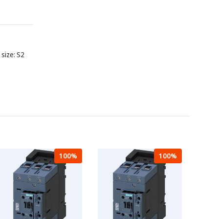
 size: S2
100%
100%