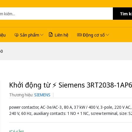
Tìm k
hiệu
Sản phẩm
Liên hệ
Động cơ số
60
Khởi động từ ⚡️ Siemens 3RT2038-1AP
Thương hiệu:
SIEMENS
power contactor, AC-3e/AC-3, 80 A, 37 kW / 400 V, 3-pole, 220 V AC,
240 V, 60 Hz, auxiliary contacts: 1 NO + 1 NC, screw terminal, size: S
(Có sẵn)