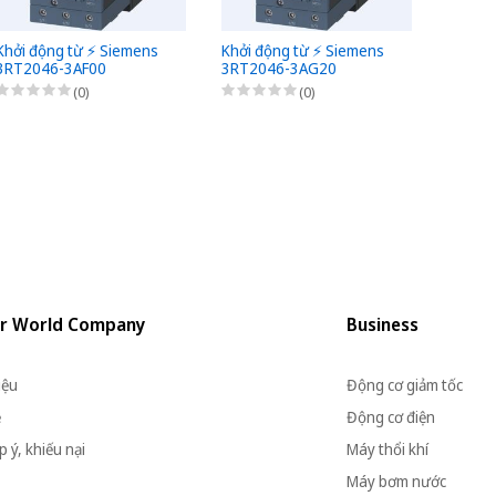
Khởi động từ ⚡️ Siemens
Khởi động từ ⚡️ Siemens
Khởi đ
3RT2046-3AF00
3RT2046-3AG20
3RT20
(0)
(0)
r World Company
Business
iệu
Động cơ giảm tốc
ệ
Động cơ điện
 ý, khiếu nại
Máy thổi khí
Máy bơm nước