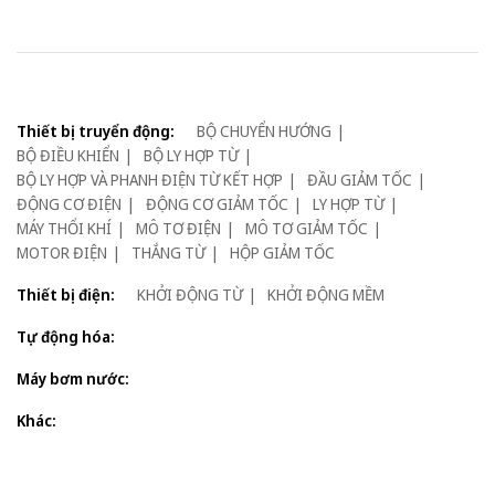
Thiết bị truyển động:
BỘ CHUYỂN HƯỚNG
BỘ ĐIỀU KHIỂN
BỘ LY HỢP TỪ
BỘ LY HỢP VÀ PHANH ĐIỆN TỪ KẾT HỢP
ĐẦU GIẢM TỐC
ĐỘNG CƠ ĐIỆN
ĐỘNG CƠ GIẢM TỐC
LY HỢP TỪ
MÁY THỔI KHÍ
MÔ TƠ ĐIỆN
MÔ TƠ GIẢM TỐC
MOTOR ĐIỆN
THẮNG TỪ
HỘP GIẢM TỐC
Thiết bị điện:
KHỞI ĐỘNG TỪ
KHỞI ĐỘNG MỀM
Tự động hóa:
Máy bơm nước:
Khác: