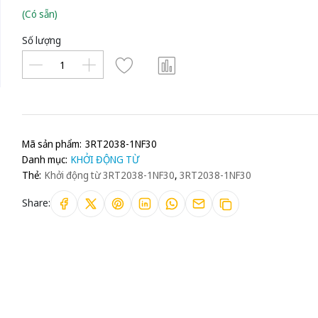
(Có sẵn)
Số lượng
Mã sản phẩm:
3RT2038-1NF30
Danh mục:
KHỞI ĐỘNG TỪ
Thẻ:
Khởi động từ 3RT2038-1NF30
,
3RT2038-1NF30
Share: