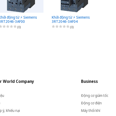
Khởi động từ ⚡️ Siemens
Khởi động từ ⚡️ Siemens
Khởi đ
3RT2046-3AF00
3RT2046-3AF04
3RT20
(0)
(0)
r World Company
Business
iệu
Động cơ giảm tốc
ệ
Động cơ điện
 ý, khiếu nại
Máy thổi khí