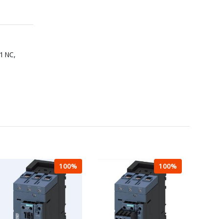
 1 NC,
100%
100%