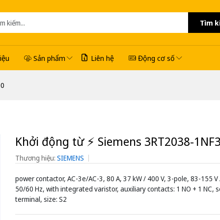
Tìm k
hiệu
Sản phẩm
Liên hệ
Động cơ số
30
Khởi động từ ⚡️ Siemens 3RT2038-1NF
Thương hiệu:
SIEMENS
power contactor, AC-3e/AC-3, 80 A, 37 kW / 400 V, 3-pole, 83-155 V
50/60 Hz, with integrated varistor, auxiliary contacts: 1 NO + 1 NC, 
terminal, size: S2