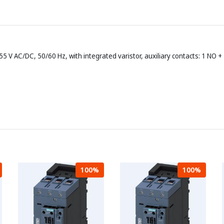
5 V AC/DC, 50/60 Hz, with integrated varistor, auxiliary contacts: 1 NO +
100%
100%