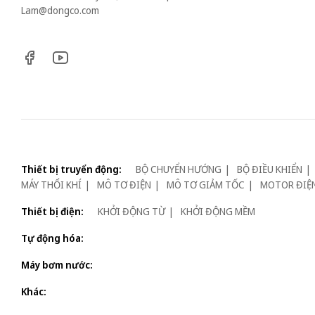
Lam@dongco.com
Thiết bị truyển động:
BỘ CHUYỂN HƯỚNG
BỘ ĐIỀU KHIỂN
MÁY THỔI KHÍ
MÔ TƠ ĐIỆN
MÔ TƠ GIẢM TỐC
MOTOR ĐIỆ
Thiết bị điện:
KHỞI ĐỘNG TỪ
KHỞI ĐỘNG MỀM
Tự động hóa:
Máy bơm nước:
Khác: