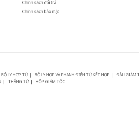
Chính sách đổi trả
Chính sách bảo mật
BỘ LY HỢP TỪ
BỘ LY HỢP VÀ PHANH ĐIỆN TỪ KẾT HỢP
ĐẦU GIẢM 
N
THẮNG TỪ
HỘP GIẢM TỐC