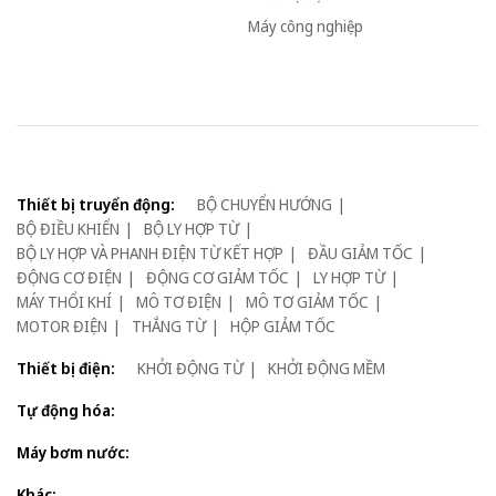
Máy công nghiệp
Thiết bị truyển động:
BỘ CHUYỂN HƯỚNG
BỘ ĐIỀU KHIỂN
BỘ LY HỢP TỪ
BỘ LY HỢP VÀ PHANH ĐIỆN TỪ KẾT HỢP
ĐẦU GIẢM TỐC
ĐỘNG CƠ ĐIỆN
ĐỘNG CƠ GIẢM TỐC
LY HỢP TỪ
MÁY THỔI KHÍ
MÔ TƠ ĐIỆN
MÔ TƠ GIẢM TỐC
MOTOR ĐIỆN
THẮNG TỪ
HỘP GIẢM TỐC
Thiết bị điện:
KHỞI ĐỘNG TỪ
KHỞI ĐỘNG MỀM
Tự động hóa:
Máy bơm nước:
Khác: