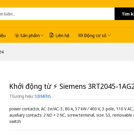
Tìm k
hiệu
Sản phẩm
Liên hệ
Động cơ số
24
Khởi động từ ⚡️ Siemens 3RT2045-1AG
Thương hiệu:
SIEMENS
power contactor, AC-3e/AC-3, 80 A, 37 kW / 400 V, 3-pole, 110 V AC,
auxiliary contacts: 2 NO + 2 NC, screw terminal, size: S3, removable 
switch