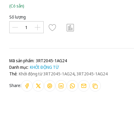
(Có sẵn)
Số lượng
Mã sản phẩm:
3RT2045-1AG24
Danh mục:
KHỞI ĐỘNG TỪ
Thẻ:
Khởi động từ 3RT2045-1AG24
,
3RT2045-1AG24
Share: