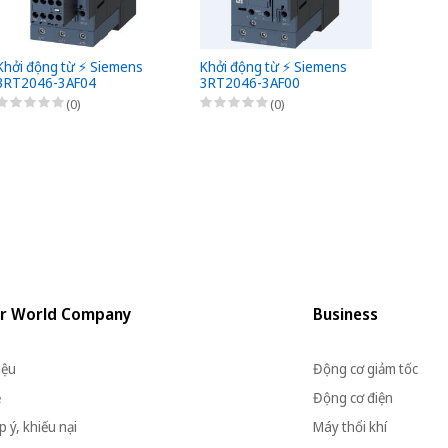
Khởi động từ ⚡️ Siemens
Khởi động từ ⚡️ Siemens
Khởi đ
3RT2046-3AF04
3RT2046-3AF00
3RT20
(0)
(0)
r World Company
Business
iệu
Động cơ giảm tốc
ệ
Động cơ điện
 ý, khiếu nại
Máy thổi khí