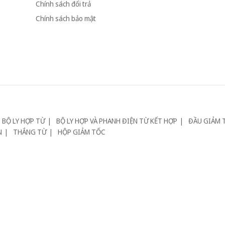
Chính sách đổi trả
Chính sách bảo mật
BỘ LY HỢP TỪ
BỘ LY HỢP VÀ PHANH ĐIỆN TỪ KẾT HỢP
ĐẦU GIẢM 
N
THẮNG TỪ
HỘP GIẢM TỐC