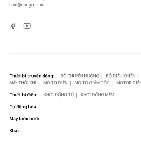
Lam@dongco.com
Thiết bị truyển động:
BỘ CHUYỂN HƯỚNG
BỘ ĐIỀU KHIỂN
MÁY THỔI KHÍ
MÔ TƠ ĐIỆN
MÔ TƠ GIẢM TỐC
MOTOR ĐIỆ
Thiết bị điện:
KHỞI ĐỘNG TỪ
KHỞI ĐỘNG MỀM
Tự động hóa:
Máy bơm nước:
Khác: