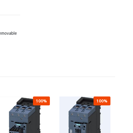
 removable
100%
100%