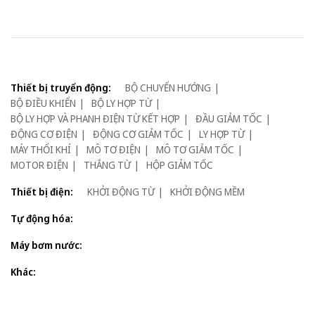
Thiết bị truyển động:
BỘ CHUYỂN HƯỚNG
BỘ ĐIỀU KHIỂN
BỘ LY HỢP TỪ
BỘ LY HỢP VÀ PHANH ĐIỆN TỪ KẾT HỢP
ĐẦU GIẢM TỐC
ĐỘNG CƠ ĐIỆN
ĐỘNG CƠ GIẢM TỐC
LY HỢP TỪ
MÁY THỔI KHÍ
MÔ TƠ ĐIỆN
MÔ TƠ GIẢM TỐC
MOTOR ĐIỆN
THẮNG TỪ
HỘP GIẢM TỐC
Thiết bị điện:
KHỞI ĐỘNG TỪ
KHỞI ĐỘNG MỀM
Tự động hóa:
Máy bơm nước:
Khác: