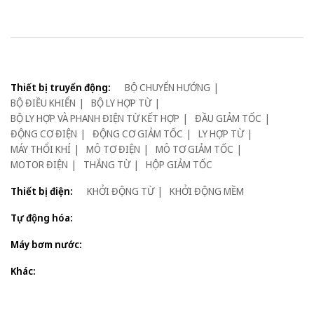
Thiết bị truyển động:
BỘ CHUYỂN HƯỚNG
BỘ ĐIỀU KHIỂN
BỘ LY HỢP TỪ
BỘ LY HỢP VÀ PHANH ĐIỆN TỪ KẾT HỢP
ĐẦU GIẢM TỐC
ĐỘNG CƠ ĐIỆN
ĐỘNG CƠ GIẢM TỐC
LY HỢP TỪ
MÁY THỔI KHÍ
MÔ TƠ ĐIỆN
MÔ TƠ GIẢM TỐC
MOTOR ĐIỆN
THẮNG TỪ
HỘP GIẢM TỐC
Thiết bị điện:
KHỞI ĐỘNG TỪ
KHỞI ĐỘNG MỀM
Tự động hóa:
Máy bơm nước:
Khác: