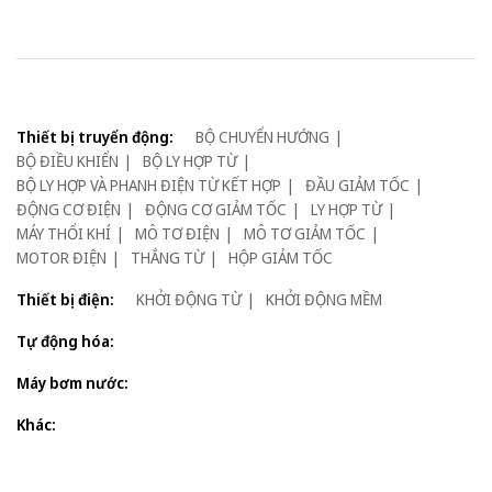
Thiết bị truyển động:
BỘ CHUYỂN HƯỚNG
BỘ ĐIỀU KHIỂN
BỘ LY HỢP TỪ
BỘ LY HỢP VÀ PHANH ĐIỆN TỪ KẾT HỢP
ĐẦU GIẢM TỐC
ĐỘNG CƠ ĐIỆN
ĐỘNG CƠ GIẢM TỐC
LY HỢP TỪ
MÁY THỔI KHÍ
MÔ TƠ ĐIỆN
MÔ TƠ GIẢM TỐC
MOTOR ĐIỆN
THẮNG TỪ
HỘP GIẢM TỐC
Thiết bị điện:
KHỞI ĐỘNG TỪ
KHỞI ĐỘNG MỀM
Tự động hóa:
Máy bơm nước:
Khác: