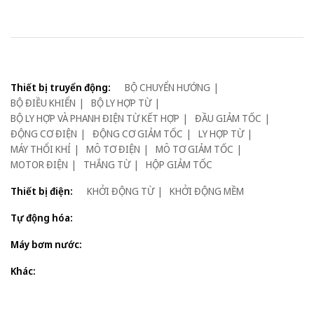
Thiết bị truyển động:
BỘ CHUYỂN HƯỚNG
BỘ ĐIỀU KHIỂN
BỘ LY HỢP TỪ
BỘ LY HỢP VÀ PHANH ĐIỆN TỪ KẾT HỢP
ĐẦU GIẢM TỐC
ĐỘNG CƠ ĐIỆN
ĐỘNG CƠ GIẢM TỐC
LY HỢP TỪ
MÁY THỔI KHÍ
MÔ TƠ ĐIỆN
MÔ TƠ GIẢM TỐC
MOTOR ĐIỆN
THẮNG TỪ
HỘP GIẢM TỐC
Thiết bị điện:
KHỞI ĐỘNG TỪ
KHỞI ĐỘNG MỀM
Tự động hóa:
Máy bơm nước:
Khác: