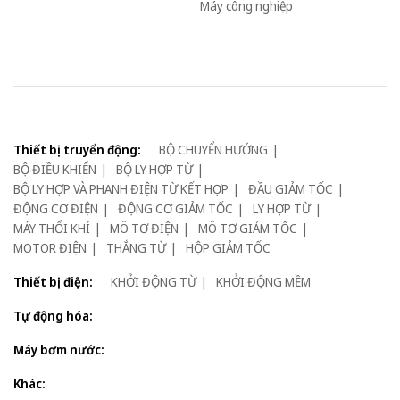
Máy công nghiệp
Thiết bị truyển động:
BỘ CHUYỂN HƯỚNG
BỘ ĐIỀU KHIỂN
BỘ LY HỢP TỪ
BỘ LY HỢP VÀ PHANH ĐIỆN TỪ KẾT HỢP
ĐẦU GIẢM TỐC
ĐỘNG CƠ ĐIỆN
ĐỘNG CƠ GIẢM TỐC
LY HỢP TỪ
MÁY THỔI KHÍ
MÔ TƠ ĐIỆN
MÔ TƠ GIẢM TỐC
MOTOR ĐIỆN
THẮNG TỪ
HỘP GIẢM TỐC
Thiết bị điện:
KHỞI ĐỘNG TỪ
KHỞI ĐỘNG MỀM
Tự động hóa:
Máy bơm nước:
Khác: