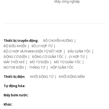
Máy công nghiệp
Thiết bị truyển động:
BỘ CHUYỂN HƯỚNG
BỘ ĐIỀU KHIỂN
BỘ LY HỢP TỪ
BỘ LY HỢP VÀ PHANH ĐIỆN TỪ KẾT HỢP
ĐẦU GIẢM TỐC
ĐỘNG CƠ ĐIỆN
ĐỘNG CƠ GIẢM TỐC
LY HỢP TỪ
MÁY THỔI KHÍ
MÔ TƠ ĐIỆN
MÔ TƠ GIẢM TỐC
MOTOR ĐIỆN
THẮNG TỪ
HỘP GIẢM TỐC
Thiết bị điện:
KHỞI ĐỘNG TỪ
KHỞI ĐỘNG MỀM
Tự động hóa:
Máy bơm nước:
Khác: