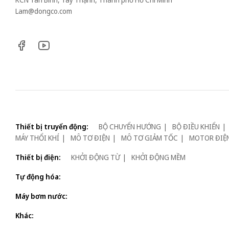
Lam@dongco.com
Thiết bị truyển động:
BỘ CHUYỂN HƯỚNG
BỘ ĐIỀU KHIỂN
MÁY THỔI KHÍ
MÔ TƠ ĐIỆN
MÔ TƠ GIẢM TỐC
MOTOR ĐIỆ
Thiết bị điện:
KHỞI ĐỘNG TỪ
KHỞI ĐỘNG MỀM
Tự động hóa:
Máy bơm nước:
Khác: