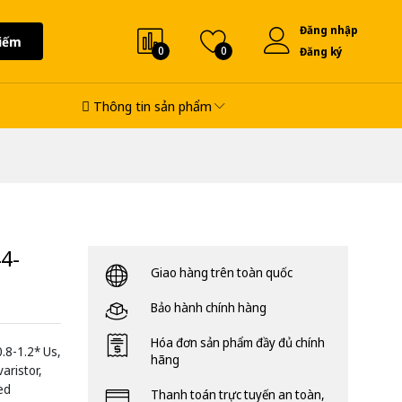
Đăng nhập
iếm
0
0
Đăng ký
Thông tin sản phẩm
4-
Giao hàng trên toàn quốc
Bảo hành chính hàng
Hóa đơn sản phẩm đầy đủ chính
0.8-1.2* Us,
hãng
aristor,
ded
Thanh toán trực tuyến an toàn,