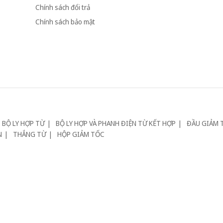
Chính sách đổi trả
Chính sách bảo mật
BỘ LY HỢP TỪ
BỘ LY HỢP VÀ PHANH ĐIỆN TỪ KẾT HỢP
ĐẦU GIẢM 
N
THẮNG TỪ
HỘP GIẢM TỐC