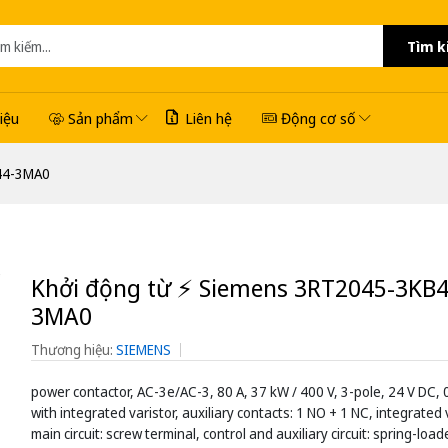
Tìm k
hiệu
Sản phẩm
Liên hệ
Động cơ số
B44-3MA0
Khởi động từ ⚡️ Siemens 3RT2045-3KB4
3MA0
Thương hiệu:
SIEMENS
power contactor, AC-3e/AC-3, 80 A, 37 kW / 400 V, 3-pole, 24 V DC, 
with integrated varistor, auxiliary contacts: 1 NO + 1 NC, integrated v
main circuit: screw terminal, control and auxiliary circuit: spring-loa