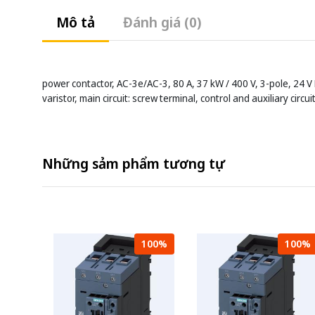
Mô tả
Đánh giá (0)
power contactor, AC-3e/AC-3, 80 A, 37 kW / 400 V, 3-pole, 24 V D
varistor, main circuit: screw terminal, control and auxiliary circu
Những sảm phẩm tương tự
100%
100%