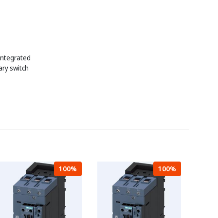
 integrated
iary switch
100%
100%