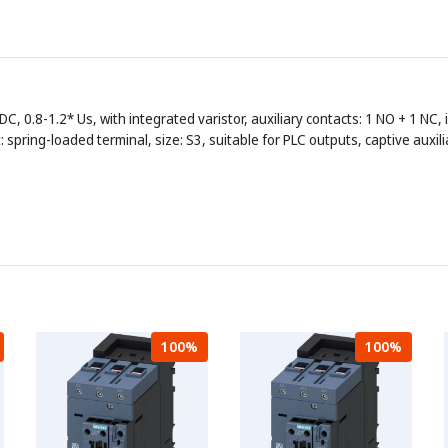
C, 0.8-1.2* Us, with integrated varistor, auxiliary contacts: 1 NO + 1 NC,
it: spring-loaded terminal, size: S3, suitable for PLC outputs, captive auxil
100%
100%