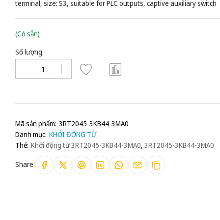
terminal, size: S3, suitable for PLC outputs, captive auxiliary switch
(Có sẵn)
Số lượng
Mã sản phẩm:
3RT2045-3KB44-3MA0
Danh mục:
KHỞI ĐỘNG TỪ
Thẻ:
Khởi động từ 3RT2045-3KB44-3MA0
,
3RT2045-3KB44-3MA0
Share: