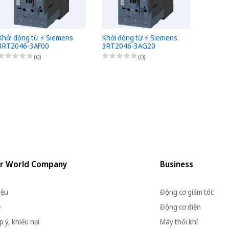
Khởi động từ ⚡️ Siemens
Khởi động từ ⚡️ Siemens
Khởi đ
3RT2046-3AF00
3RT2046-3AG20
3RT20
(0)
(0)
r World Company
Business
iệu
Động cơ giảm tốc
ệ
Động cơ điện
 ý, khiếu nại
Máy thổi khí