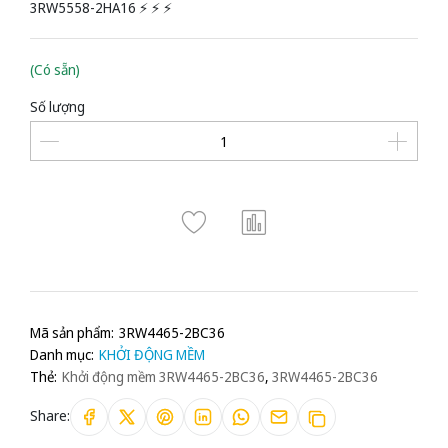
3RW5558-2HA16 ⚡️ ⚡️ ⚡️
(Có sẵn)
Số lượng
Mã sản phẩm:
3RW4465-2BC36
Danh mục:
KHỞI ĐỘNG MỀM
Thẻ:
Khởi động mềm 3RW4465-2BC36
,
3RW4465-2BC36
Share: