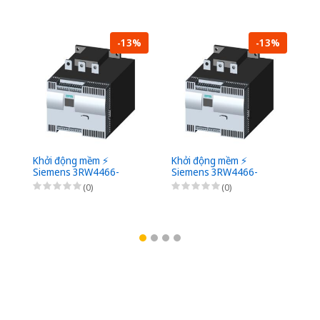
-13%
-13%
Khởi động mềm ⚡️
Khởi động mềm ⚡️
Kh
Siemens 3RW4466-
Siemens 3RW4466-
S
6BC46 ⚡️
6BC45 ⚡️
6B
(0)
(0)