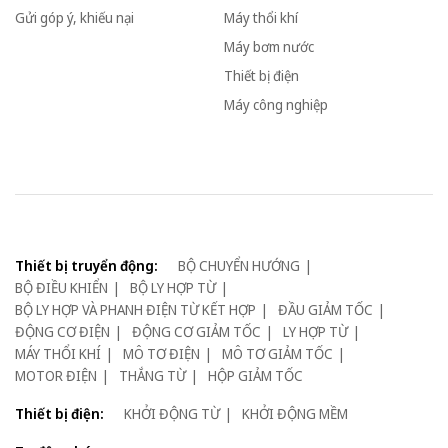
Gửi góp ý, khiếu nại
Máy thổi khí
Máy bơm nước
Thiết bị điện
Máy công nghiệp
Thiết bị truyển động:
BỘ CHUYỂN HƯỚNG
BỘ ĐIỀU KHIỂN
BỘ LY HỢP TỪ
BỘ LY HỢP VÀ PHANH ĐIỆN TỪ KẾT HỢP
ĐẦU GIẢM TỐC
ĐỘNG CƠ ĐIỆN
ĐỘNG CƠ GIẢM TỐC
LY HỢP TỪ
MÁY THỔI KHÍ
MÔ TƠ ĐIỆN
MÔ TƠ GIẢM TỐC
MOTOR ĐIỆN
THẮNG TỪ
HỘP GIẢM TỐC
Thiết bị điện:
KHỞI ĐỘNG TỪ
KHỞI ĐỘNG MỀM